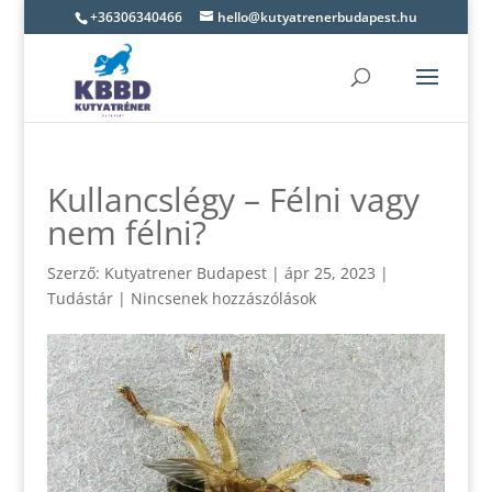
+36306340466
hello@kutyatrenerbudapest.hu
Kullancslégy – Félni vagy
nem félni?
Szerző:
Kutyatrener Budapest
|
ápr 25, 2023
|
Tudástár
|
Nincsenek hozzászólások