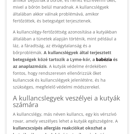
amikor bejutnak a bőrbe, és nehéz észrevenni őket,
mivel a bőrön belül maradnak. A kullancslégyek
általában akkor válnak problémává, amikor
fertőzöttek, és betegséget terjesztenek.
A kullancslégy-fertőzöttség azonosítása a kutyákban
általában a tünetek alapján történik, mint például a
láz, a fáradtság, az étvágytalanság és a
bőrproblémák.
A kullancslégyek által terjesztett
betegségek közé tartozik a Lyme-kór, a
babézia
és
az anaplazmózis
. A kutyák védelme érdekében
fontos, hogy rendszeresen ellenőrizzük őket
kullancsok és kullancslégyek jelenlétére, és ha
szükséges, megfelelő védelmi módszerekel.
A kullancslegyek veszélyei a kutyák
számára
A kullancslégy, más néven kullancs, egy kis vérszívó
rovar, amely veszélyes lehet a kutyák egészségére. A
kullancscsípés allergiás reakciókat okozhat a