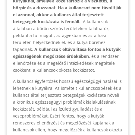
kutyáknál, amelyek közé tartozik a viszketés, a
bőrpír és a duzzanat. Ha a kullancsot nem távolítják
el azonnal, akkor a kullancs által terjesztett
betegségek kockázata is fennáll.
A kullancsok
általában a bőrön szőrös területeken találhatók,
például a fül mögött, az ágyékban és az alhasi
területen helyezkednek el, és a kutya bőréhez
tapadnak.
A kullancsok eltávolítása fontos a kutyák
egészségének megőrzése érdekében
, és a rendszer
ellenőrzése és a megelőző intézkedések megtétele
csökkenti a kullancsok okozta kockázatot.
A kullancslégyfertőzés hosszú egészségügyi hatásai is
lehetnek a kutyákra. Az ismételt kullancscsípések és a
kullancs által terjesztett betegségek kockázata növeli
a krónikus egészségügyi problémák kialakulásának
kockázatát, például az ízületi gyulladást és a
veseproblémákat. Ezért fontos, hogy a kutyák
rendszeres ellenőrzést és megelőzését kapjanak a
kullancsok ellen, hogy megelőzzék a kullancsok okozta