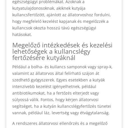
egészségügyi problémákat. Azoknak a
kutyatulajdonosoknak, akiknek kutyája
kullancsfertőzött, ajánlott az állatorvoshoz fordulni,
hogy megfelelő kezelést kapjanak és megelőzzék a
kullancsok okozta hosszú távú egészségügyi
hatásokat.
Megelőző intézkedések és kezelési
lehetőségek a kullancslégy
fertőzésére kutyáknál
Például a bolha- és kullancs samponok vagy spray-k,
valamint az állatorvos által felírható szájon át
szedhető gyógyszerek. Egyes esetekben a kutyák
intenzívebb kezelést igényelhetnek, például
antibiotikumokat, ha a fertőzés elterjedt vagy
súlyossá válik. Fontos, hogy kérjen állatorvosi
segítséget, ha a kutyán kullancslégyfertőzés tünetei
vannak, például láz, levertség vagy étvágytalanság.
A rendszeres állatorvosi ellenőrzés és a megelőző