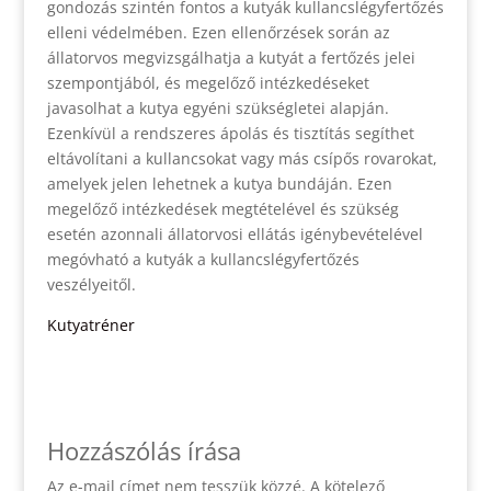
gondozás szintén fontos a kutyák kullancslégyfertőzés
elleni védelmében. Ezen ellenőrzések során az
állatorvos megvizsgálhatja a kutyát a fertőzés jelei
szempontjából, és megelőző intézkedéseket
javasolhat a kutya egyéni szükségletei alapján.
Ezenkívül a rendszeres ápolás és tisztítás segíthet
eltávolítani a kullancsokat vagy más csípős rovarokat,
amelyek jelen lehetnek a kutya bundáján. Ezen
megelőző intézkedések megtételével és szükség
esetén azonnali állatorvosi ellátás igénybevételével
megóvható a kutyák a kullancslégyfertőzés
veszélyeitől.
Kutyatréner
Hozzászólás írása
Az e-mail címet nem tesszük közzé.
A kötelező