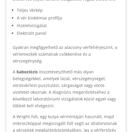
Teljes vérkép
A vér biokémiai profilja
Vizeletvizsgálat
Elektrolit panel
Gyakran megfigyelhető az alacsony vérfehérjeszint, a
vérlemezkék számának csökkenése és a
vérszegénység.
A
babeziózis
összetéveszthető más olyan
betegségekkel, amelyek lázat, vérszegénységet,
vörösvértest-pusztulást, sárgaságot vagy vörös
vizeletet okoznak. A diagnózis megerősítéséhez a
következő laboratóriumi vizsgálatok közül egyet vagy
többet kell elvégezni:
A Wright-folt, egy kutya vérmintáján használt, majd
mikroszkóppal megvizsgált folt segít az állatorvosnak
a vérsejtek megkülönböztetésében, így a vérfertőzés