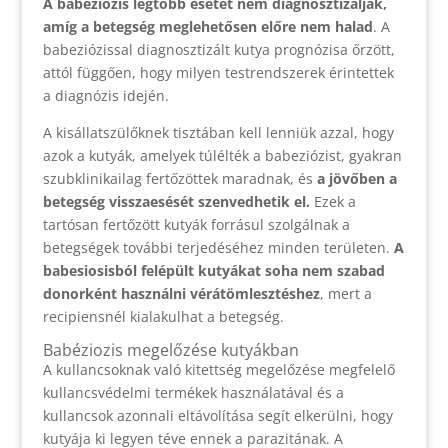
A babeziózis legtöbb esetét nem diagnosztizálják,
amíg a betegség meglehetősen előre nem halad
. A
babeziózissal diagnosztizált kutya prognózisa őrzött,
attól függően, hogy milyen testrendszerek érintettek
a diagnózis idején.
A kisállatszülőknek tisztában kell lenniük azzal, hogy
azok a kutyák, amelyek túlélték a babeziózist, gyakran
szubklinikailag fertőzöttek maradnak, és
a jövőben a
betegség visszaesését szenvedhetik el.
Ezek a
tartósan fertőzött kutyák forrásul szolgálnak a
betegségek további terjedéséhez minden területen.
A
babesiosisból felépült kutyákat soha nem szabad
donorként használni vérátömlesztéshez
, mert a
recipiensnél kialakulhat a betegség.
Babéziozis megelőzése kutyákban
A kullancsoknak való kitettség megelőzése megfelelő
kullancsvédelmi termékek használatával és a
kullancsok azonnali eltávolítása segít elkerülni, hogy
kutyája ki legyen téve ennek a parazitának. A