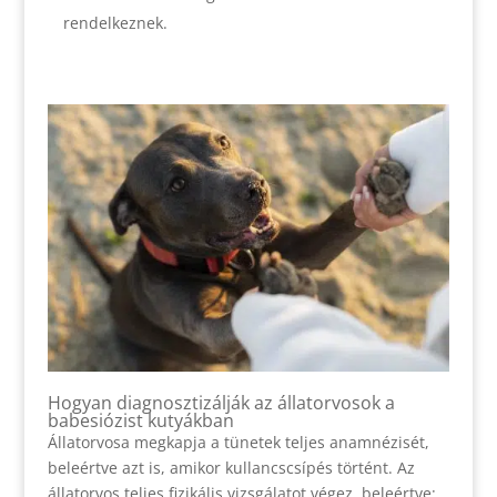
rendelkeznek.
Hogyan diagnosztizálják az állatorvosok a
babesiózist kutyákban
Állatorvosa megkapja a tünetek teljes anamnézisét,
beleértve azt is, amikor kullancscsípés történt. Az
állatorvos teljes fizikális vizsgálatot végez, beleértve: