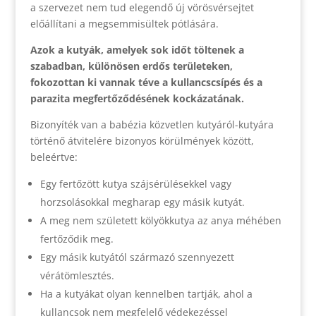
a szervezet nem tud elegendő új vörösvérsejtet
előállítani a megsemmisültek pótlására.
Azok a kutyák, amelyek sok időt töltenek a
szabadban, különösen erdős területeken,
fokozottan ki vannak téve a kullancscsípés és a
parazita megfertőződésének kockázatának.
Bizonyíték van a babézia közvetlen kutyáról-kutyára
történő átvitelére bizonyos körülmények között,
beleértve:
Egy fertőzött kutya szájsérülésekkel vagy
horzsolásokkal megharap egy másik kutyát.
A meg nem született kölyökkutya az anya méhében
fertőződik meg.
Egy másik kutyától származó szennyezett
vérátömlesztés.
Ha a kutyákat olyan kennelben tartják, ahol a
kullancsok nem megfelelő védekezéssel