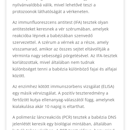
nyilvánvalóbbá válik, mivel lehetővé teszi a
protozoonok láthatóságát a vérkeneten.
Az immunfluoreszcens antitest (IFA) tesztek olyan
antitesteket keresnek a vér szérumában, amelyek
reakcióba lépnek a babéziában szenvedő
szervezettel. A szérum a vérnek az a része, amely
visszamarad, amikor az összes sejtet eltávolítják a
vérminta nagy sebességű pörgetésével. Az IFA-tesztek
korlátozottak, mivel általában nem tudnak
különbséget tenni a babézia különböző fajai és alfajai
között.
Az enzimhez kötött immunszorbens vizsgálat (ELISA)
egy másik vérvizsgálat. A pozitív teszteredmény a
fertőzött kutya ellenanyag-válaszától függ, amelynek
kialakulása akár 10 napig is eltarthat.
A polimeráz láncreakciós (PCR) tesztek a babézia DNS
jelenlétét keresik egy biológiai mintában, általában