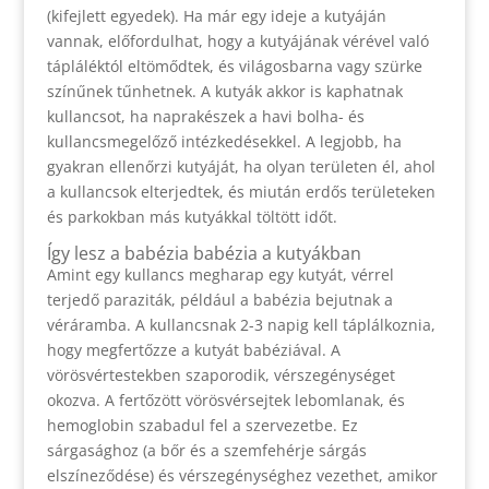
(kifejlett egyedek). Ha már egy ideje a kutyáján
vannak, előfordulhat, hogy a kutyájának vérével való
tápláléktól eltömődtek, és világosbarna vagy szürke
színűnek tűnhetnek. A kutyák akkor is kaphatnak
kullancsot, ha naprakészek a havi bolha- és
kullancsmegelőző intézkedésekkel. A legjobb, ha
gyakran ellenőrzi kutyáját, ha olyan területen él, ahol
a kullancsok elterjedtek, és miután erdős területeken
és parkokban más kutyákkal töltött időt.
Így lesz a babézia babézia a kutyákban
Amint egy kullancs megharap egy kutyát, vérrel
terjedő paraziták, például a babézia bejutnak a
véráramba. A kullancsnak 2-3 napig kell táplálkoznia,
hogy megfertőzze a kutyát babéziával. A
vörösvértestekben szaporodik, vérszegénységet
okozva. A fertőzött vörösvérsejtek lebomlanak, és
hemoglobin szabadul fel a szervezetbe. Ez
sárgasághoz (a bőr és a szemfehérje sárgás
elszíneződése) és vérszegénységhez vezethet, amikor