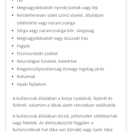
Megnagyobbodott nyirokcsomók vagy lép
Rendellenesen sötét színű vizelet, általában
sötétvörös vagy narancssárga
Sárga vagy narancssárga bőr, sárgaság
Megnagyobbodott vagy duzzadt has
Fogyás
Elszíneződött széklet
Neurológiai tünetek, beleértve
Kiegyensúlyozatlanság és/vagy ingatag járás
Rohamok
Nyaki fájdalom
A kullancsok általában a kutya nyakánál, fejénél és
fülénél, valamint a lábak alatti ráncokban találhatók.
A kullancsok általában kicsik, jellemzően sötétbarnák
vagy feketék. Az életszakasztól függően a
kullancsoknak hat lába van (lárvák) vagy nyolc lába