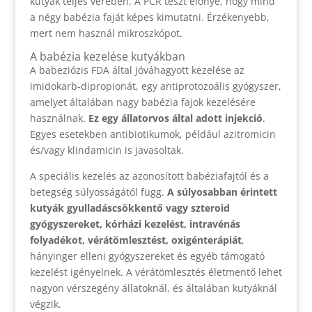
kutyák teljes vérében. A PCR teszt előnye, hogy mind
a négy babézia faját képes kimutatni. Érzékenyebb,
mert nem használ mikroszkópot.
A babézia kezelése kutyákban
A babeziózis FDA által jóváhagyott kezelése az
imidokarb-dipropionát, egy antiprotozoális gyógyszer,
amelyet általában nagy babézia fajok kezelésére
használnak.
Ez egy állatorvos által adott injekció
.
Egyes esetekben antibiotikumok, például azitromicin
és/vagy klindamicin is javasoltak.
A speciális kezelés az azonosított babéziafajtól és a
betegség súlyosságától függ.
A súlyosabban érintett
kutyák gyulladáscsökkentő vagy szteroid
gyógyszereket, kórházi kezelést, intravénás
folyadékot, vérátömlesztést, oxigénterápiát
,
hányinger elleni gyógyszereket és egyéb támogató
kezelést igényelnek. A vérátömlesztés életmentő lehet
nagyon vérszegény állatoknál, és általában kutyáknál
végzik.