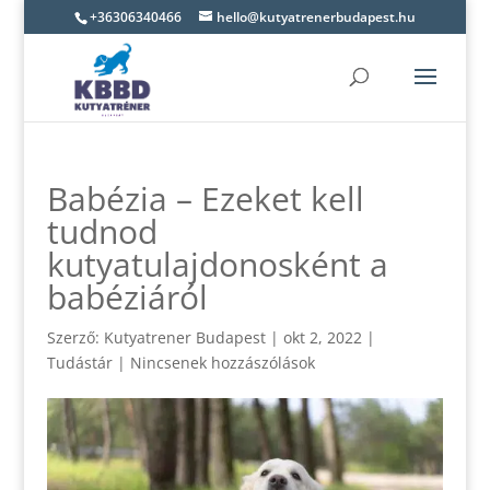
+36306340466
hello@kutyatrenerbudapest.hu
Babézia – Ezeket kell
tudnod
kutyatulajdonosként a
babéziáról
Szerző:
Kutyatrener Budapest
|
okt 2, 2022
|
Tudástár
|
Nincsenek hozzászólások