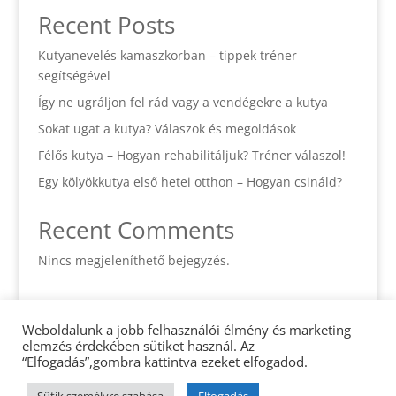
Recent Posts
Kutyanevelés kamaszkorban – tippek tréner
segítségével
Így ne ugráljon fel rád vagy a vendégekre a kutya
Sokat ugat a kutya? Válaszok és megoldások
Félős kutya – Hogyan rehabilitáljuk? Tréner válaszol!
Egy kölyökkutya első hetei otthon – Hogyan csináld?
Recent Comments
Nincs megjeleníthető bejegyzés.
Weboldalunk a jobb felhasználói élmény és marketing
elemzés érdekében sütiket használ. Az
Impresszum
Cookie Policy
“Elfogadás”,gombra kattintva ezeket elfogadod.
Adatvédelmi tájékoztató
Tudástár