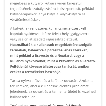
megelőzés a kutyáról kutyára véren keresztüli
terjedésének szabályozására is összpontosít, például
kutyaharapáskor, anya kutyája kölyökkutyára és
vérátömlesztéskor.
A kutyáknak rendszeres kullancsmegelőzést kell
kapniuk nyakörvvel, bőrre felvitt helyi gyógyszerrel
vagy szájon át szedett rágással/tablettával.
Használhatók a kullancsok megelőzésére szolgáló
termékek, beleértve a parazitaellenes szereket,
mint például a Bravecto és a NexGard, vagy a
kullancs nyakörveket, mint a Preventic és a Seresto.
Feltétlenül kövesse állatorvosa tanácsát, amikor
ezeket a termékeket használja.
Tartsa nyírva a füvet és a kefét az udvarán. Azokon a
területeken, ahol a kullancsok jelentős problémát
jelentenek, az udvart és a kennel területét is kezelheti
kullancsok ellen.
További hasznos tanácsok és nevelési tippek