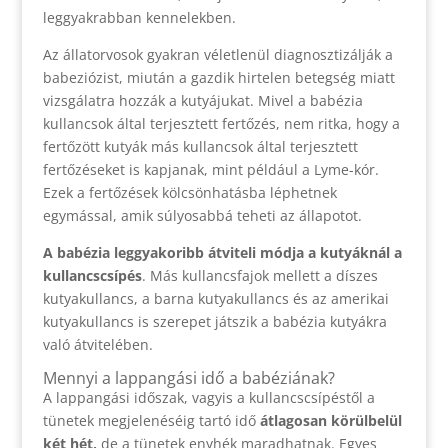
leggyakrabban kennelekben.
Az állatorvosok gyakran véletlenül diagnosztizálják a
babeziózist, miután a gazdik hirtelen betegség miatt
vizsgálatra hozzák a kutyájukat. Mivel a babézia
kullancsok által terjesztett fertőzés, nem ritka, hogy a
fertőzött kutyák más kullancsok által terjesztett
fertőzéseket is kapjanak, mint például a Lyme-kór.
Ezek a fertőzések kölcsönhatásba léphetnek
egymással, amik súlyosabbá teheti az állapotot.
A babézia leggyakoribb átviteli módja a kutyáknál a
kullancscsípés
. Más kullancsfajok mellett a díszes
kutyakullancs, a barna kutyakullancs és az amerikai
kutyakullancs is szerepet játszik a babézia kutyákra
való átvitelében.
Mennyi a lappangási idő a babéziának?
A lappangási időszak, vagyis a kullancscsípéstől a
tünetek megjelenéséig tartó idő
átlagosan körülbelül
két hét,
de a tünetek enyhék maradhatnak. Egyes