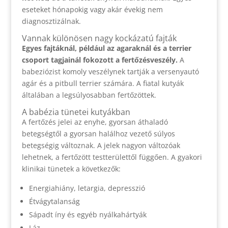
eseteket hónapokig vagy akár évekig nem
diagnosztizálnak.
Vannak különösen nagy kockázatú fajták
Egyes fajtáknál, például az agaraknál és a terrier
csoport tagjainál fokozott a fertőzésveszély.
A
babeziózist komoly veszélynek tartják a versenyautó
agár és a pitbull terrier számára. A fiatal kutyák
általában a legsúlyosabban fertőzöttek.
A babézia tünetei kutyákban
A fertőzés jelei az enyhe, gyorsan áthaladó
betegségtől a gyorsan halálhoz vezető súlyos
betegségig változnak. A jelek nagyon változóak
lehetnek, a fertőzött testterülettől függően. A gyakori
klinikai tünetek a következők:
Energiahiány, letargia, depresszió
Étvágytalanság
Sápadt íny és egyéb nyálkahártyák
Láz