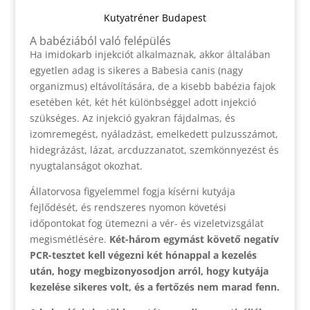
Kutyatréner Budapest
A babéziából való felépülés
Ha imidokarb injekciót alkalmaznak, akkor általában
egyetlen adag is sikeres a Babesia canis (nagy
organizmus) eltávolítására, de a kisebb babézia fajok
esetében két, két hét különbséggel adott injekció
szükséges. Az injekció gyakran fájdalmas, és
izomremegést, nyáladzást, emelkedett pulzusszámot,
hidegrázást, lázat, arcduzzanatot, szemkönnyezést és
nyugtalanságot okozhat.
Állatorvosa figyelemmel fogja kísérni kutyája
fejlődését, és rendszeres nyomon követési
időpontokat fog ütemezni a vér- és vizeletvizsgálat
megismétlésére.
Két-három egymást követő negatív
PCR-tesztet kell végezni két hónappal a kezelés
után, hogy megbizonyosodjon arról, hogy kutyája
kezelése sikeres volt, és a fertőzés nem marad fenn.