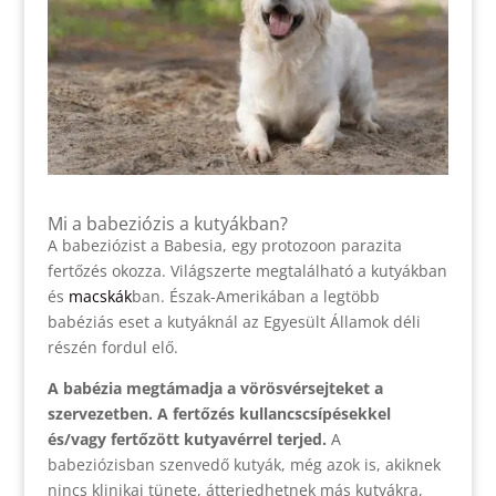
Mi a babeziózis a kutyákban?
A babeziózist a Babesia, egy protozoon parazita
fertőzés okozza. Világszerte megtalálható a kutyákban
és
macskák
ban. Észak-Amerikában a legtöbb
babéziás eset a kutyáknál az Egyesült Államok déli
részén fordul elő.
A babézia megtámadja a vörösvérsejteket a
szervezetben.
A fertőzés kullancscsípésekkel
és/vagy fertőzött kutyavérrel terjed.
A
babeziózisban szenvedő kutyák, még azok is, akiknek
nincs klinikai tünete, átterjedhetnek más kutyákra,