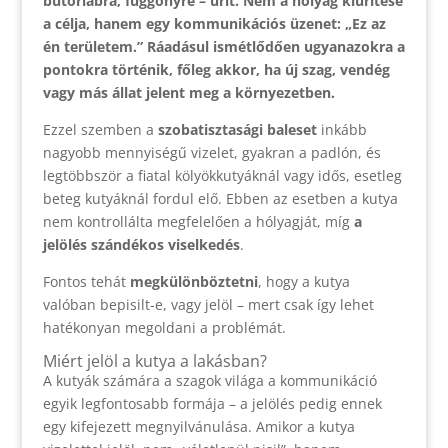
bútorlábra, függönyre – ürít. Nem a hólyag kiürítése
a célja, hanem egy kommunikációs üzenet: „Ez az
én területem.” Ráadásul ismétlődően ugyanazokra a
pontokra történik, főleg akkor, ha új szag, vendég
vagy más állat jelent meg a környezetben.
Ezzel szemben a
szobatisztasági baleset
inkább
nagyobb mennyiségű vizelet, gyakran a padlón, és
legtöbbször a fiatal kölyökkutyáknál vagy idős, esetleg
beteg kutyáknál fordul elő. Ebben az esetben a kutya
nem kontrollálta megfelelően a hólyagját, míg
a
jelölés szándékos viselkedés
.
Fontos tehát
megkülönböztetni
, hogy a kutya
valóban bepisilt-e, vagy jelöl – mert csak így lehet
hatékonyan megoldani a problémát.
Miért jelöl a kutya a lakásban?
A kutyák számára a szagok világa a kommunikáció
egyik legfontosabb formája – a jelölés pedig ennek
egy kifejezett megnyilvánulása. Amikor a kutya