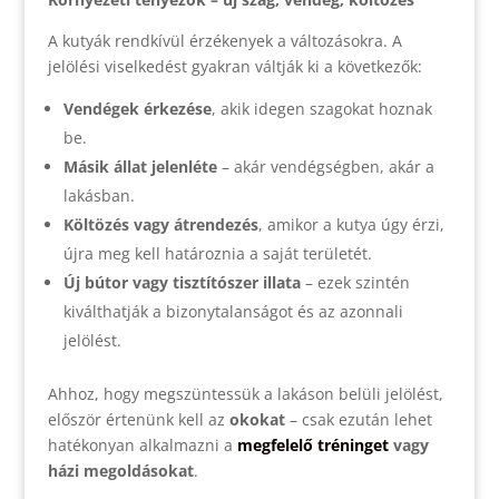
A kutyák rendkívül érzékenyek a változásokra. A
jelölési viselkedést gyakran váltják ki a következők:
Vendégek érkezése
, akik idegen szagokat hoznak
be.
Másik állat jelenléte
– akár vendégségben, akár a
lakásban.
Költözés vagy átrendezés
, amikor a kutya úgy érzi,
újra meg kell határoznia a saját területét.
Új bútor vagy tisztítószer illata
– ezek szintén
kiválthatják a bizonytalanságot és az azonnali
jelölést.
Ahhoz, hogy megszüntessük a lakáson belüli jelölést,
először értenünk kell az
okokat
– csak ezután lehet
hatékonyan alkalmazni a
megfelelő tréninget
vagy
házi megoldásokat
.