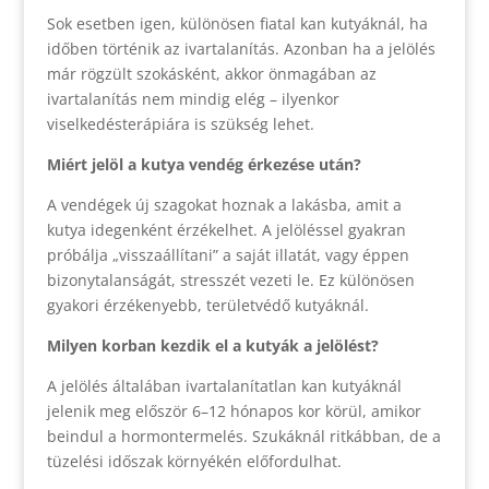
Sok esetben igen, különösen fiatal kan kutyáknál, ha
időben történik az ivartalanítás. Azonban ha a jelölés
már rögzült szokásként, akkor önmagában az
ivartalanítás nem mindig elég – ilyenkor
viselkedésterápiára is szükség lehet.
Miért jelöl a kutya vendég érkezése után?
A vendégek új szagokat hoznak a lakásba, amit a
kutya idegenként érzékelhet. A jelöléssel gyakran
próbálja „visszaállítani” a saját illatát, vagy éppen
bizonytalanságát, stresszét vezeti le. Ez különösen
gyakori érzékenyebb, területvédő kutyáknál.
Milyen korban kezdik el a kutyák a jelölést?
A jelölés általában ivartalanítatlan kan kutyáknál
jelenik meg először 6–12 hónapos kor körül, amikor
beindul a hormontermelés. Szukáknál ritkábban, de a
tüzelési időszak környékén előfordulhat.