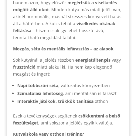
hanem azon, hogy először
megértsük a viselkedés
mögött álló okot
. Minden kutya más miatt jelöl: van,
akinél hormonális, másnál stresszes környezeti hatás
áll a háttérben. A kulcs tehát a
viselkedés okának
feltárása
– hiszen csak így lehet hosszú távú,
fenntartható megoldást találni.
Mozgás, séta és mentális lefárasztás – az alapok
Sok kutyánál a jelölés részben
energiatúltengés
vagy
frusztráció
miatt alakul ki. Ha nem kap elegendő
mozgást és ingert:
Napi többszöri séta
, változatos környezetben
Szimatolási lehetőség
, ami mentálisan is fáraszt
Interaktív játékok, trükkök tanítása
otthon
Ezek a tevékenységek segítenek
csökkenteni a belső
feszültséget
, ami sokszor a jelölés egyik kiváltója.
Kutyaiskola vagy otthoni tréning?