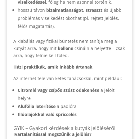
viselkedéssel
, főleg ha nem azonnal történik,
hosszú távon
bizalmatlanságot, stresszt
és újabb
problémás viselkedést okozhat (pl. rejtett jelölés,
félős magatartás).
A kiabálás vagy fizikai büntetés nem tanítja meg a
kutyát arra, hogy mit
kellene
csinálnia helyette – csak
arra, hogy félnie kell tőled.
Házi praktikák, amik inkább ártanak
Az internet tele van kétes tanácsokkal, mint például:
Citromlé vagy csípős szósz odakenése
a jelölt
helyre
Alufólia leterítése
a padlóra
Illóolajokkal való spriccelés
GYIK – Gyakori kérdések a kutyák jelöléséről
Ivartalanítással megszűnik a jelölés?