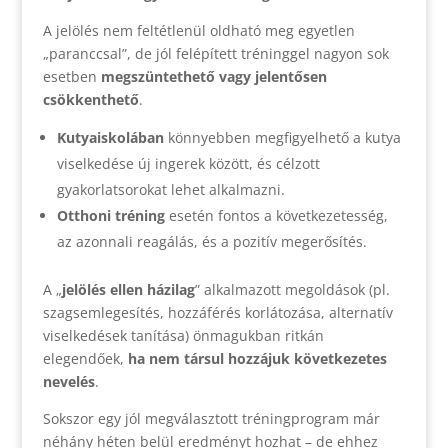
A jelölés nem feltétlenül oldható meg egyetlen
„paranccsal”, de jól felépített tréninggel nagyon sok
esetben
megszüntethető vagy jelentősen
csökkenthető
.
Kutyaiskolában
könnyebben megfigyelhető a kutya
viselkedése új ingerek között, és célzott
gyakorlatsorokat lehet alkalmazni.
Otthoni tréning
esetén fontos a következetesség,
az azonnali reagálás, és a pozitív megerősítés.
A „
jelölés ellen házilag
” alkalmazott megoldások (pl.
szagsemlegesítés, hozzáférés korlátozása, alternatív
viselkedések tanítása) önmagukban ritkán
elegendőek,
ha nem társul hozzájuk következetes
nevelés
.
Sokszor egy jól megválasztott tréningprogram már
néhány héten belül eredményt hozhat – de ehhez