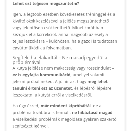
Lehet ezt teljesen megszüntetni?
Igen, a legtöbb esetben következetes tréninggel és a
kiváltó okok kezelésével a jelölés megszüntethető
vagy jelentősen csökkenthető. Minél korábban
kezdjük el a korrekciót, annál nagyobb az esély a
teljes leszokásra – különösen, ha a gazdi is tudatosan
együttműködik a folyamatban.
Segítek, ha elakadtál – Ne maradj egyedül a
problémával!
A kutya jelölése nem makacsság vagy rosszindulat –
ez is egyfajta kommunikáció
, amellyel valamit
jelezni próbál neked. A jó hír az, hogy
meg lehet
tanulni érteni ezt az üzenetet
, és lépésről lépésre
leszoktatni a kutyát erről a viselkedésről.
Ha úgy érzed,
már mindent kipróbáltál
, de a
probléma továbbra is fennáll,
ne hibáztasd magad
–
a viselkedési problémák megoldása gyakran szakértő
segítséget igényel.