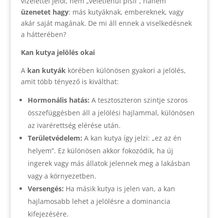
vizelettel jelöl, nem „véletlenül pisil”, hanem
üzenetet hagy
: más kutyáknak, embereknek, vagy
akár saját magának. De mi áll ennek a viselkedésnek
a hátterében?
Kan kutya jelölés okai
A
kan kutyák
körében különösen gyakori a jelölés,
amit több tényező is kiválthat:
Hormonális hatás:
A tesztoszteron szintje szoros
összefüggésben áll a jelölési hajlammal, különösen
az ivarérettség elérése után.
Területvédelem:
A kan kutya így jelzi: „ez az én
helyem”. Ez különösen akkor fokozódik, ha új
ingerek vagy más állatok jelennek meg a lakásban
vagy a környezetben.
Versengés:
Ha másik kutya is jelen van, a kan
hajlamosabb lehet a jelölésre a dominancia
kifejezésére.