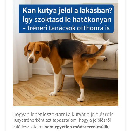
Hogyan lehet leszoktatni a kutyát a jelölésről?
Kutyatrénerként azt tapasztalom, hogy a jelölésről
való leszoktatás
nem egyetlen módszeren múlik
,