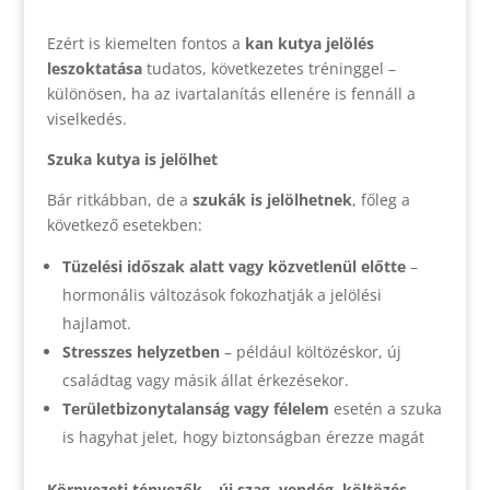
Ezért is kiemelten fontos a
kan kutya jelölés
leszoktatása
tudatos, következetes tréninggel –
különösen, ha az ivartalanítás ellenére is fennáll a
viselkedés.
Szuka kutya is jelölhet
Bár ritkábban, de a
szukák is jelölhetnek
, főleg a
következő esetekben:
Tüzelési időszak alatt vagy közvetlenül előtte
–
hormonális változások fokozhatják a jelölési
hajlamot.
Stresszes helyzetben
– például költözéskor, új
családtag vagy másik állat érkezésekor.
Területbizonytalanság vagy félelem
esetén a szuka
is hagyhat jelet, hogy biztonságban érezze magát
Környezeti tényezők – új szag, vendég, költözés