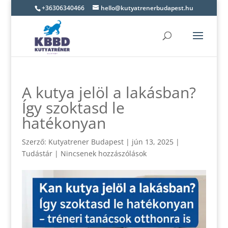
+36306340466
hello@kutyatrenerbudapest.hu
A kutya jelöl a lakásban?
Így szoktasd le
hatékonyan
Szerző:
Kutyatrener Budapest
|
jún 13, 2025
|
Tudástár
|
Nincsenek hozzászólások