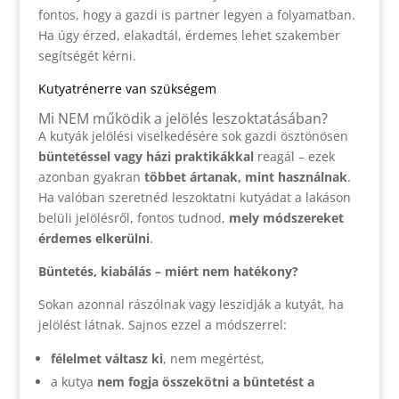
fontos, hogy a gazdi is partner legyen a folyamatban.
Ha úgy érzed, elakadtál, érdemes lehet szakember
segítségét kérni.
Kutyatrénerre van szükségem
Mi NEM működik a jelölés leszoktatásában?
A kutyák jelölési viselkedésére sok gazdi ösztönösen
büntetéssel vagy házi praktikákkal
reagál – ezek
azonban gyakran
többet ártanak, mint használnak
.
Ha valóban szeretnéd leszoktatni kutyádat a lakáson
belüli jelölésről, fontos tudnod,
mely módszereket
érdemes elkerülni
.
Büntetés, kiabálás – miért nem hatékony?
Sokan azonnal rászólnak vagy leszidják a kutyát, ha
jelölést látnak. Sajnos ezzel a módszerrel:
félelmet váltasz ki
, nem megértést,
a kutya
nem fogja összekötni a büntetést a