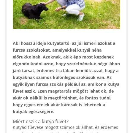
Aki hosszú ideje kutyatartó, az jól ismeri azokat a
furcsa szokásokat, amelyekkel kutyái néha
előrukkolnak. Azoknak, akik épp most kezdenek
elgondolkodni azon, hogy szeretnének-e négy lábon
járó társat, érdemes tisztában lenniük azzal, hogy a
kutyáknak számos különleges szokásuk van. Az
egyik ilyen furcsa szokás például az, amikor a kutya
füvet eszik. Ezen magatartás mögött lehet ok, de
akár ok nélkül is megtörténhet, és fontos tudni,
hogy egyes ételek akár károsak is lehetnek a
kutyák egészségére.
Miért eszik a kutya füvet?
Kutyád fűevése mögött számos ok állhat, és érdemes