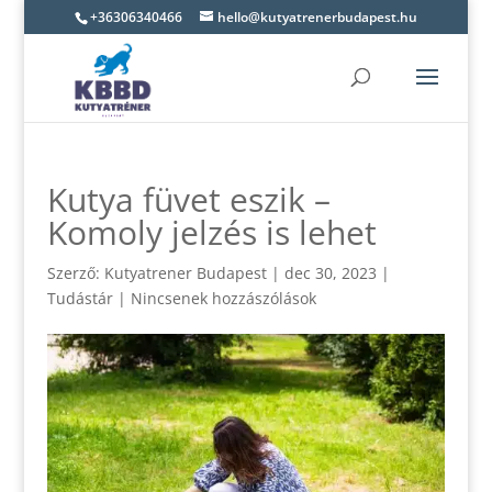
+36306340466
hello@kutyatrenerbudapest.hu
Kutya füvet eszik –
Komoly jelzés is lehet
Szerző:
Kutyatrener Budapest
|
dec 30, 2023
|
Tudástár
|
Nincsenek hozzászólások