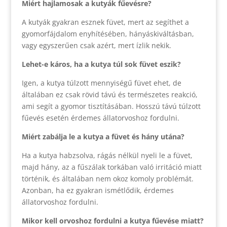
Miért hajlamosak a kutyák fűevésre?
A kutyák gyakran esznek füvet, mert az segíthet a
gyomorfájdalom enyhítésében, hányáskiváltásban,
vagy egyszerűen csak azért, mert ízlik nekik.
Lehet-e káros, ha a kutya túl sok füvet eszik?
Igen, a kutya túlzott mennyiségű füvet ehet, de
általában ez csak rövid távú és természetes reakció,
ami segít a gyomor tisztításában. Hosszú távú túlzott
fűevés esetén érdemes állatorvoshoz fordulni.
Miért zabálja le a kutya a füvet és hány utána?
Ha a kutya habzsolva, rágás nélkül nyeli le a füvet,
majd hány, az a fűszálak torkában való irritáció miatt
történik, és általában nem okoz komoly problémát.
Azonban, ha ez gyakran ismétlődik, érdemes
állatorvoshoz fordulni.
Mikor kell orvoshoz fordulni a kutya fűevése miatt?