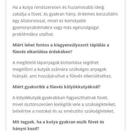
Ha a kutya rendszeresen és huzamosabb ideig
zabálja a füvet, és gyakran hány, érdemes konzultálni
egy állatorvossal, mivel ez komolyabb
gyomorproblémákra vagy más egészségügyi
problémákra utalhat.
Miért lehet fontos a kiegyensúlyozott táplálás a
fűevés elkerülése érdekében?
A megfelelő tápanyagok biztosítása segíthet
megelőzni a kutyák számára szükséges anyagok
hiányát, ami hozzájárulhat a fűevés elkerüléséhez.
Miért gyakoribb a fűevés kölyökkutyáknál?
A kölyökkutyák gyakrabban fogyaszthatnak füvet,
mivel ösztönszerűen kielégítik vele a szükségleteiket,
beleértve a rostokat és az emésztési szükségleteket.
Mit tegyek, ha a kutya gyakran eszik füvet és
hányni kezd?