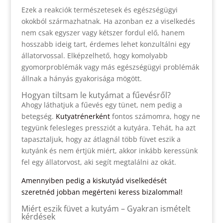
Ezek a reakciók természetesek és egészségügyi
okokból származhatnak. Ha azonban ez a viselkedés
nem csak egyszer vagy kétszer fordul elő, hanem
hosszabb ideig tart, érdemes lehet konzultálni egy
állatorvossal. Elképzelhető, hogy komolyabb
gyomorproblémák vagy más egészségügyi problémák
állnak a hányás gyakorisága mögött.
Hogyan tiltsam le kutyámat a fűevésről?
Ahogy láthatjuk a fűevés egy tünet, nem pedig a
betegség.
Kutyatrénerként
fontos számomra, hogy ne
tegyünk felesleges pressziót a kutyára. Tehát, ha azt
tapasztaljuk, hogy az átlagnál több füvet eszik a
kutyánk és nem értjük miért, akkor inkább keressünk
fel egy állatorvost, aki segít megtalálni az okát.
Amennyiben pedig a kiskutyád viselkedését
szeretnéd jobban megérteni keress bizalommal!
Miért eszik füvet a kutyám – Gyakran ismételt
kérdések