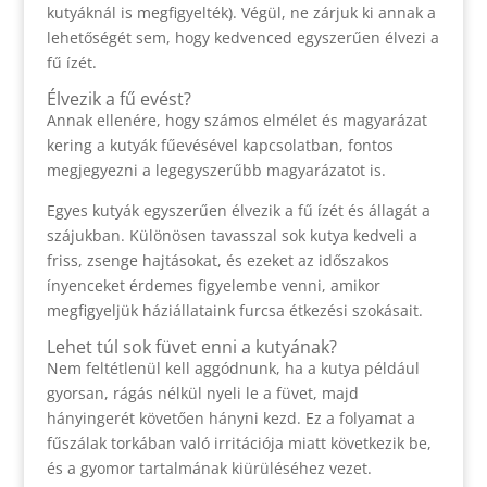
kutyáknál is megfigyelték). Végül, ne zárjuk ki annak a
lehetőségét sem, hogy kedvenced egyszerűen élvezi a
fű ízét.
Élvezik a fű evést?
Annak ellenére, hogy számos elmélet és magyarázat
kering a kutyák fűevésével kapcsolatban, fontos
megjegyezni a legegyszerűbb magyarázatot is.
Egyes kutyák egyszerűen élvezik a fű ízét és állagát a
szájukban. Különösen tavasszal sok kutya kedveli a
friss, zsenge hajtásokat, és ezeket az időszakos
ínyenceket érdemes figyelembe venni, amikor
megfigyeljük háziállataink furcsa étkezési szokásait.
Lehet túl sok füvet enni a kutyának?
Nem feltétlenül kell aggódnunk, ha a kutya például
gyorsan, rágás nélkül nyeli le a füvet, majd
hányingerét követően hányni kezd. Ez a folyamat a
fűszálak torkában való irritációja miatt következik be,
és a gyomor tartalmának kiürüléséhez vezet.