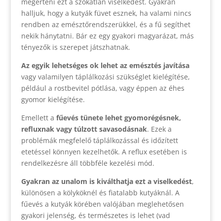
megérteni ezt a szokatlan viselkedést. Gyakran
halljuk, hogy a kutyák füvet esznek, ha valami nincs
rendben az emésztőrendszerükkel, és a fű segíthet
nekik hánytatni. Bár ez egy gyakori magyarázat, más
tényezők is szerepet játszhatnak.
Az egyik lehetséges ok lehet az emésztés javítása
vagy valamilyen táplálkozási szükséglet kielégítése,
például a rostbevitel pótlása, vagy éppen az éhes
gyomor kielégítése.
Emellett a
fűevés tünete lehet gyomorégésnek,
refluxnak vagy túlzott savasodásnak
. Ezek a
problémák megfelelő táplálkozással és időzített
etetéssel könnyen kezelhetők. A reflux esetében is
rendelkezésre áll többféle kezelési mód.
Gyakran az unalom is kiválthatja ezt a viselkedést
,
különösen a kölyköknél és fiatalabb kutyáknál. A
fűevés a kutyák körében valójában meglehetősen
gyakori jelenség, és természetes is lehet (vad