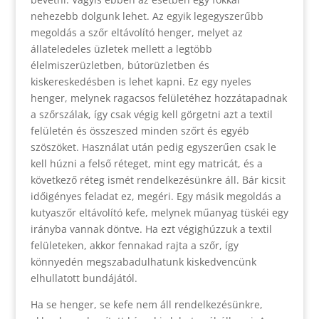
nehezebb dolgunk lehet. Az egyik legegyszerűbb
megoldás a szőr eltávolító henger, melyet az
állateledeles üzletek mellett a legtöbb
élelmiszerüzletben, bútorüzletben és
kiskereskedésben is lehet kapni. Ez egy nyeles
henger, melynek ragacsos felületéhez hozzátapadnak
a szőrszálak, így csak végig kell görgetni azt a textil
felületén és összeszed minden szőrt és egyéb
szöszöket. Használat után pedig egyszerűen csak le
kell húzni a felső réteget, mint egy matricát, és a
következő réteg ismét rendelkezésünkre áll. Bár kicsit
időigényes feladat ez, megéri. Egy másik megoldás a
kutyaszőr eltávolító kefe, melynek műanyag tüskéi egy
irányba vannak döntve. Ha ezt végighúzzuk a textil
felületeken, akkor fennakad rajta a szőr, így
könnyedén megszabadulhatunk kiskedvencünk
elhullatott bundájától.
Ha se henger, se kefe nem áll rendelkezésünkre,