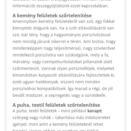
információt összegyűjtöttünk ezzel kapcsolatban.
A kemény felületek szőrtelenítése
Amennyiben kemény felületekről van szó, egy fokkal
könnyebb dolgunk van, ha a szőr eltávolításáról van
szó, bár tény, hogy a hagyományos porszívózással
nem mindig járunk sikerrel e téren. Ami biztos, hogy
mindenképpen nagy teljesítményű, nagy szívóerővel
rendelkező porszívóra van szükségünk, mely a fa,
márvány- vagy csempeburkolatokat pillanatok alatt
szőrmentesíti. Vannak olyan porszívófejek, melyeket
kimondottan kutyaszőr eltávolítására fejlesztettek ki,
ezek ugyan hatékonyak, viszont nem minden
porszívóhoz kompatibilisek. Így marad a régi, de jól
bevált módszer, a sepregetés vagy a súrolókefe.
A puha, textil felületek szőrtelenítése
A puha, textil felületek – mint például
kanapé
,
szőnyeg vagy ruhák – takarítása más módszereket
igényel, mint amit a kemény felületeknél lehet
bevetni. Vagyis ebben az esetben egy fokkal