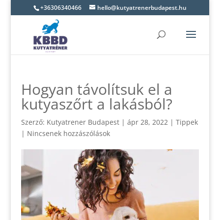
+36306340466
hello@kutyatrenerbudapest.hu
Hogyan távolítsuk el a
kutyaszőrt a lakásból?
Szerző:
Kutyatrener Budapest
|
ápr 28, 2022
|
Tippek
|
Nincsenek hozzászólások