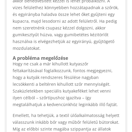
akkor benedvesített kézzel is lehet próbálkozni. A
vizes felülethez könnyebben hozzátapadnak a szőrök,
és egyirányba haladva össze lehet őket gyűjteni egy
kupacra, majd lesodorni az adott felületről. Ha pedig
nem szeretnénk csupasz kézzel dolgozni, akkor
gumikesztyűt húzva, vagy gumibetétes kézitörlőt
használva is elvégezhetjük az egyirányú, gyűjtögető
mozdulatokat.
A probléma megelőzése
Hogy ne csak a már kihullott kutyaszőr
feltakarításával foglalkozzunk, fontos megjegyezni,
hogy a kutyák rendszeres fésülése nagyban
lecsökkenti a beltéren kihullott szőr mennyiségét.
Szaküzletekben speciális kutyakeféket lehet venni
ilyen célból – szőrtípushoz igazítva – így
megtalálhatjuk a kedvencünkhöz leginkább illő fajtát.
Emellett, ha tehetjük, a textil ülőalkalmatosság helyett
válasszunk inkább bőr vagy műbőr felületű bútorokat.
Míg az előbbi szinte magába szippantja az állatok