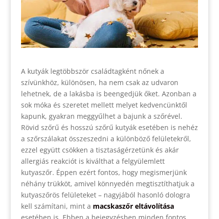
A kutyák legtöbbször családtagként nőnek a
szívünkhöz, különösen, ha nem csak az udvaron
lehetnek, de a lakásba is beengedjük őket. Azonban a
sok móka és szeretet mellett melyet kedvencünktől
kapunk, gyakran meggyűlhet a bajunk a szőrével.
Rövid szőrű és hosszú szőrű kutyák esetében is nehéz
a szőrszálakat összeszedni a különböző felületekről,
ezzel együtt csökken a tisztaságérzetünk és akár
allergiás reakciót is kiválthat a felgyülemlett
kutyaszőr. Éppen ezért fontos, hogy megismerjünk
néhány trükköt, amivel könnyedén megtisztíthatjuk a
kutyaszőrös felületeket – nagyjából hasonló dologra
kell számítani, mint a
macskaszőr eltávolítása
esetében is. Ebben a bejegyzésben minden fontos