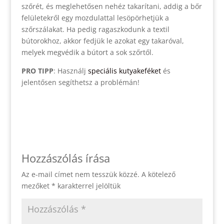
szőrét, és meglehetősen nehéz takarítani, addig a bőr
felületekről egy mozdulattal lesöpörhetjük a
szőrszálakat. Ha pedig ragaszkodunk a textil
bútorokhoz, akkor fedjük le azokat egy takaróval,
melyek megvédik a bútort a sok szőrtől.
PRO TIPP
: Használj
speciális kutyakeféket
és
jelentősen segíthetsz a problémán!
Hozzászólás írása
Az e-mail címet nem tesszük közzé.
A kötelező
mezőket
*
karakterrel jelöltük